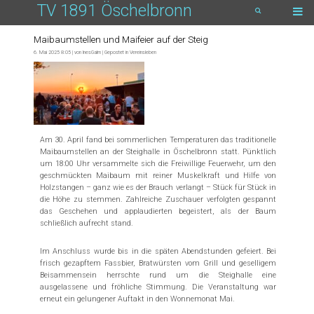
TV 1891 Öschelbronn
Maibaumstellen und Maifeier auf der Steig
6. Mai 2025 8:05 | von
InesGalm
| Gepostet in
Vereinsleben
Am 30. April fand bei sommerlichen Temperaturen das traditionelle
Maibaumstellen an der Steighalle in Öschelbronn statt. Pünktlich
um 18:00 Uhr versammelte sich die Freiwillige Feuerwehr, um den
geschmückten Maibaum mit reiner Muskelkraft und Hilfe von
Holzstangen – ganz wie es der Brauch verlangt – Stück für Stück in
die Höhe zu stemmen. Zahlreiche Zuschauer verfolgten gespannt
das Geschehen und applaudierten begeistert, als der Baum
schließlich aufrecht stand.
Im Anschluss wurde bis in die späten Abendstunden gefeiert. Bei
frisch gezapftem Fassbier, Bratwürsten vom Grill und geselligem
Beisammensein herrschte rund um die Steighalle eine
ausgelassene und fröhliche Stimmung. Die Veranstaltung war
erneut ein gelungener Auftakt in den Wonnemonat Mai.