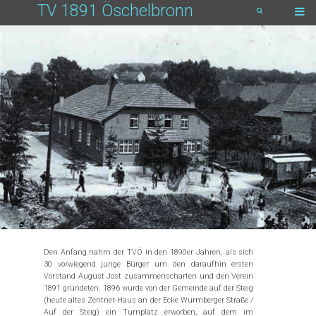
TV 1891 Öschelbronn
Den Anfang nahm der TVÖ in den 1890er Jahren, als sich
30 vorwiegend junge Bürger um den daraufhin ersten
Vorstand August Jost zusammenscharten und den Verein
1891 gründeten. 1896 wurde von der Gemeinde auf der Steig
(heute altes Zentner-Haus an der Ecke Wurmberger Straße /
Auf der Steig) ein Turnplatz erworben, auf dem im