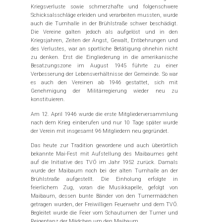
Kriegsverluste sowie schmerzhafte und folgenschwere
Schicksalsschläge erleiden und verarbeiten mussten, wurde
auch die Turnhalle in der Brühlstraße schwer beschädigt.
Die Vereine galten jedoch als aufgelöst und in den
Kriegsjahren, Zeiten der Angst, Gewalt, Entbehrungen und
des Verlustes, war an sportliche Betätigung ohnehin nicht
zu denken. Erst die Eingliederung in die amerikanische
Besatzungszone im August 1945 führte zu einer
Verbesserung der Lebensverhältnisse der Gemeinde. So war
es auch den Vereinen ab 1946 gestattet, sich mit
Genehmigung der Militärregierung wieder neu zu
konstituieren.
Am 12. April 1946 wurde die erste Mitgliederversammlung
nach dem Krieg einberufen und nur 10 Tage später wurde
der Verein mit insgesamt 96 Mitgliedern neu gegründet.
Das heute zur Tradition gewordene und auch überörtlich
bekannte Mai-Fest mit Aufstellung des Maibaumes geht
auf die Initiative des TVÖ im Jahr 1952 zurück. Damals
wurde der Maibaum noch bei der alten Turnhalle an der
Brühlstraße aufgestellt. Die Einholung erfolgte in
feierlichem Zug, voran die Musikkapelle, gefolgt von
Maibaum, dessen bunte Bänder von den Turnermädchen
getragen wurden, der Freiwilligen Feuerwehr und dem TVÖ.
Begleitet wurde die Feier vom Schauturnen der Turner und
Reigentanz der Mädchen um den Maibaum.