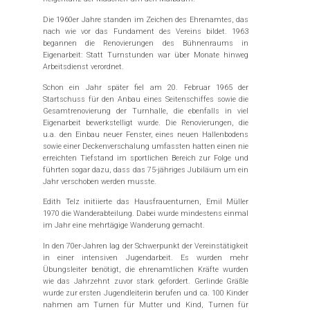
Die 1960er Jahre standen im Zeichen des Ehrenamtes, das
nach wie vor das Fundament des Vereins bildet. 1963
begannen die Renovierungen des Bühnenraums in
Eigenarbeit: Statt Turnstunden war über Monate hinweg
Arbeitsdienst verordnet.
Schon ein Jahr später fiel am 20. Februar 1965 der
Startschuss für den Anbau eines Seitenschiffes sowie die
Gesamtrenovierung der Turnhalle, die ebenfalls in viel
Eigenarbeit bewerkstelligt wurde. Die Renovierungen, die
u.a. den Einbau neuer Fenster, eines neuen Hallenbodens
sowie einer Deckenverschalung umfassten hatten einen nie
erreichten Tiefstand im sportlichen Bereich zur Folge und
führten sogar dazu, dass das 75-jähriges Jubiläum um ein
Jahr verschoben werden musste.
Edith Telz initiierte das Hausfrauenturnen, Emil Müller
1970 die Wanderabteilung. Dabei wurde mindestens einmal
im Jahr eine mehrtägige Wanderung gemacht.
In den 70er-Jahren lag der Schwerpunkt der Vereinstätigkeit
in einer intensiven Jugendarbeit. Es wurden mehr
Übungsleiter benötigt, die ehrenamtlichen Kräfte wurden
wie das Jahrzehnt zuvor stark gefordert. Gerlinde Gräßle
wurde zur ersten Jugendleiterin berufen und ca. 100 Kinder
nahmen am Turnen für Mutter und Kind, Turnen für