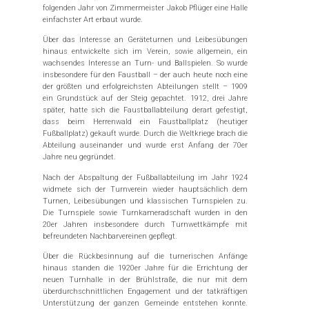
folgenden Jahr von Zimmermeister Jakob Pflüger eine Halle
einfachster Art erbaut wurde.
Über das Interesse an Geräteturnen und Leibesübungen
hinaus entwickelte sich im Verein, sowie allgemein, ein
wachsendes Interesse an Turn- und Ballspielen. So wurde
insbesondere für den Faustball – der auch heute noch eine
der größten und erfolgreichsten Abteilungen stellt – 1909
ein Grundstück auf der Steig gepachtet. 1912, drei Jahre
später, hatte sich die Faustballabteilung derart gefestigt,
dass beim Herrenwald ein Faustballplatz (heutiger
Fußballplatz) gekauft wurde. Durch die Weltkriege brach die
Abteilung auseinander und wurde erst Anfang der 70er
Jahre neu gegründet.
Nach der Abspaltung der Fußballabteilung im Jahr 1924
widmete sich der Turnverein wieder hauptsächlich dem
Turnen, Leibesübungen und klassischen Turnspielen zu.
Die Turnspiele sowie Turnkameradschaft wurden in den
20er Jahren insbesondere durch Turnwettkämpfe mit
befreundeten Nachbarvereinen gepflegt.
Über die Rückbesinnung auf die turnerischen Anfänge
hinaus standen die 1920er Jahre für die Errichtung der
neuen Turnhalle in der Brühlstraße, die nur mit dem
überdurchschnittlichen Engagement und der tatkräftigen
Unterstützung der ganzen Gemeinde entstehen konnte.