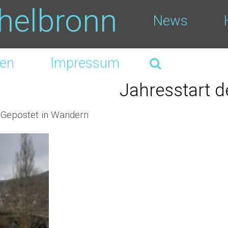
helbronn
News
ben
Impressum
Jahresstart 
 Gepostet in
Wandern