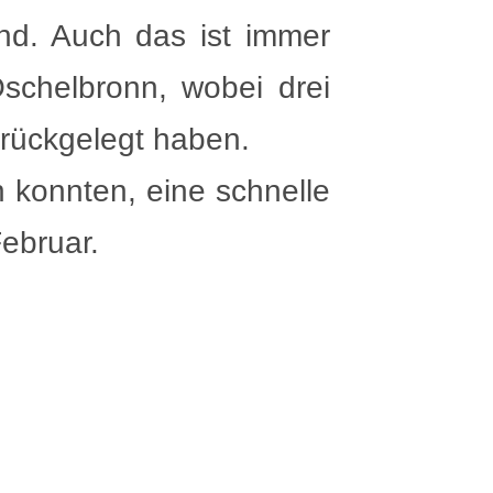
d. Auch das ist immer
schelbronn, wobei drei
rückgelegt haben.
n konnten, eine schnelle
ebruar.
. Februar dürft ihr euch
ächste Woche an dieser