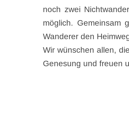
noch zwei Nichtwande
möglich. Gemeinsam gi
Wanderer den Heimweg 
Wir wünschen allen, die
Genesung und freuen u
Wir danken Claudia und 
auf eine Besenwanderu
Stelle.gr