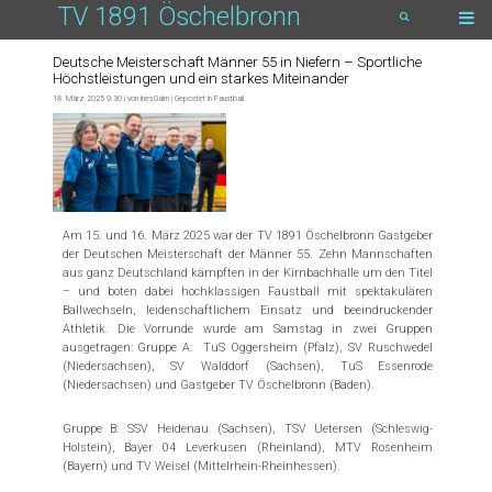
TV 1891 Öschelbronn
Deutsche Meisterschaft Männer 55 in Niefern – Sportliche
Höchstleistungen und ein starkes Miteinander
18. März 2025 9:30 | von
InesGalm
| Gepostet in
Faustball
Am 15. und 16. März 2025 war der TV 1891 Öschelbronn Gastgeber
der Deutschen Meisterschaft der Männer 55. Zehn Mannschaften
aus ganz Deutschland kämpften in der Kirnbachhalle um den Titel
– und boten dabei hochklassigen Faustball mit spektakulären
Ballwechseln, leidenschaftlichem Einsatz und beeindruckender
Athletik. Die Vorrunde wurde am Samstag in zwei Gruppen
ausgetragen: Gruppe A: TuS Oggersheim (Pfalz), SV Ruschwedel
(Niedersachsen), SV Walddorf (Sachsen), TuS Essenrode
(Niedersachsen) und Gastgeber TV Öschelbronn (Baden).
Gruppe B: SSV Heidenau (Sachsen), TSV Uetersen (Schleswig-
Holstein), Bayer 04 Leverkusen (Rheinland), MTV Rosenheim
(Bayern) und TV Weisel (Mittelrhein-Rheinhessen).