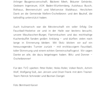
Arlinger Baugenossenschaft, Bäckerei Meeh, Bräuner Getränke,
Geoteam Ingenieure, AOK Baden-Württemberg, Autohaus Busch,
Rothaus, Brennenstuhl und Mietservice Waldhaus. Herzlichen
Dank an die Gemeinde Niefern-Öschelbronn und den Bauhof, die
tatkräftig unterstützt haben.
Auch kulinarisch war die Meisterschaft ein voller Erfolg: Die
Faustball-Hocketse vor und in der Halle war bestens besucht,
unsere Maultaschen-Burger, Flammkuchen und das reichhaltige
Kuchenbuffet fanden großen Anklang – und dürften vielen noch
lange in Erinnerung bleiben. Mit Stolz blicken wir auf ein
herausragendes Turnier zurück – mit erstklassigem Faustball,
toller Stimmung und einem echten Gemeinschaftsgeist. Wir sagen
Danke an alle, die dazu beigetragen haben. Blitz und Donner –
Öschelbronner!
Für den TVÖ spielten: Peter Roller, Heiko Roller, Volker Reich, Achim
Wolf, Wolfgang Süß, Jan Jensen und Oliver Frank mit dem Trainer-
Team Patrick Schneider und Bastian Dangel.
Foto: Bernhard Kaiser