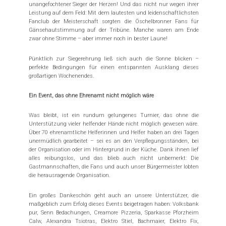
unangefochtener Sieger der Herzen! Und das nicht nur wegen ihrer
Leistung auf dem Feld: Mit dem lautesten und leidenschaftlichsten
Fanclub der Meisterschaft sorgten die Öschelbronner Fans für
Gänsehautstimmung auf der Tribüne. Manche waren am Ende
zwar ohne Stimme – aber immer noch in bester Laune!
Pünktlich zur Siegerehrung ließ sich auch die Sonne blicken –
perfekte Bedingungen für einen entspannten Ausklang dieses
großartigen Wochenendes.
Ein Event, das ohne Ehrenamt nicht möglich wäre
Was bleibt, ist ein rundum gelungenes Turnier, das ohne die
Unterstützung vieler helfender Hände nicht möglich gewesen wäre.
Über 70 ehrenamtliche Helferinnen und Helfer haben an drei Tagen
unermüdlich gearbeitet – sei es an den Verpflegungsständen, bei
der Organisation oder im Hintergrund in der Küche. Dank ihnen lief
alles reibungslos, und das blieb auch nicht unbemerkt: Die
Gastmannschaften, die Fans und auch unser Bürgermeister lobten
die herausragende Organisation.
Ein großes Dankeschön geht auch an unsere Unterstützer, die
maßgeblich zum Erfolg dieses Events beigetragen haben: Volksbank
pur, Senn Bedachungen, Creamore Pizzeria, Sparkasse Pforzheim
Calw, Alexandra Tsiotras, Elektro Stiel, Bachmaier, Elektro Fix,