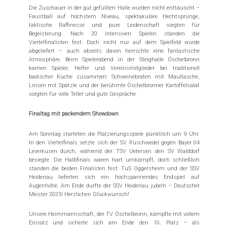
Die Zuschauer in der gut gefüllten Halle wurden nicht enttäuscht –
Faustball auf höchstem Niveau, spektakuläre Hechtsprünge,
taktische Raffinesse und pure Leidenschaft sorgten für
Begeisterung. Nach 20 intensiven Spielen standen die
Viertelfinalisten fest. Doch nicht nur auf dem Spielfeld wurde
abgeliefert – auch abseits davon herrschte eine fantastische
Atmosphäre. Beim Spielerabend in der Steighalle Öschelbronn
kamen Spieler, Helfer und Vereinsmitglieder bei traditionell
badischer Küche zusammen: Schweinebraten mit Maultasche,
Linsen mit Spätzle und der berühmte Öschelbronner Kartoffelsalat
sorgten für volle Teller und gute Gespräche.
Finaltag mit packendem Showdown
Am Sonntag starteten die Platzierungsspiele pünktlich um 9 Uhr.
In den Viertelfinals setzte sich der SV Ruschwedel gegen Bayer 04
Leverkusen durch, während der TSV Uetersen den SV Walddorf
besiegte. Die Halbfinals waren hart umkämpft, doch schließlich
standen die beiden Finalisten fest: TuS Oggersheim und der SSV
Heidenau lieferten sich ein hochspannendes Endspiel auf
Augenhöhe. Am Ende durfte der SSV Heidenau jubeln – Deutscher
Meister 2025! Herzlichen Glückwunsch!
Unsere Heimmannschaft, der TV Öschelbronn, kämpfte mit vollem
Einsatz und sicherte sich am Ende den 10. Platz – als